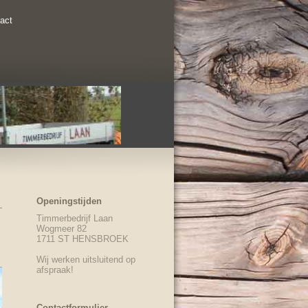
act
Openingstijden
Timmerbedrijf Laan
Wogmeer 82
1711 ST HENSBROEK
Wij werken uitsluitend op
afspraak!
Contactformulier