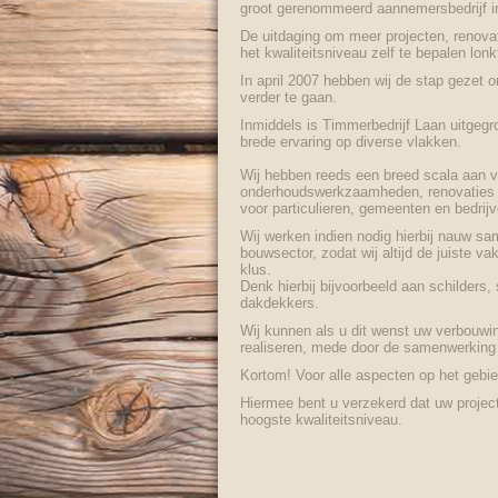
groot gerenommeerd aannemersbedrijf i
De uitdaging om meer projecten, renova
het kwaliteitsniveau zelf te bepalen lon
In april 2007 hebben wij de stap gezet o
verder te gaan.
Inmiddels is Timmerbedrijf Laan uitgegro
brede ervaring op diverse vlakken.
Wij hebben reeds een breed scala aan 
onderhoudswerkzaamheden, renovaties 
voor particulieren, gemeenten en bedrijv
Wij werken indien nodig hierbij nauw sa
bouwsector, zodat wij altijd de juiste 
klus.
Denk hierbij bijvoorbeeld aan schilders, 
dakdekkers.
Wij kunnen als u dit wenst uw verbouwi
realiseren, mede door de samenwerking
Kortom! Voor alle aspecten op het geb
Hiermee bent u verzekerd dat uw project
hoogste kwaliteitsniveau.