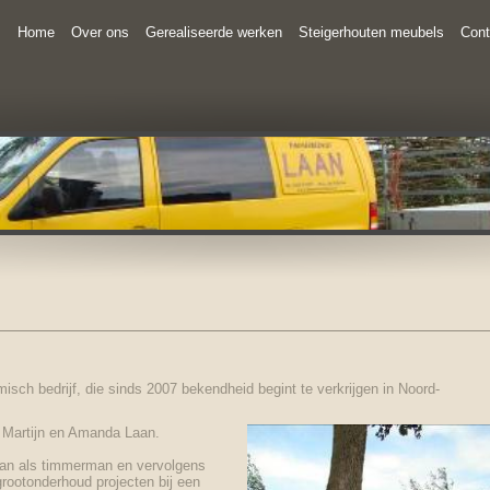
Home
Over ons
Gerealiseerde werken
Steigerhouten meubels
Cont
isch bedrijf, die sinds 2007 bekendheid begint te verkrijgen in Noord-
n Martijn en Amanda Laan.
daan als timmerman en vervolgens
grootonderhoud projecten bij een