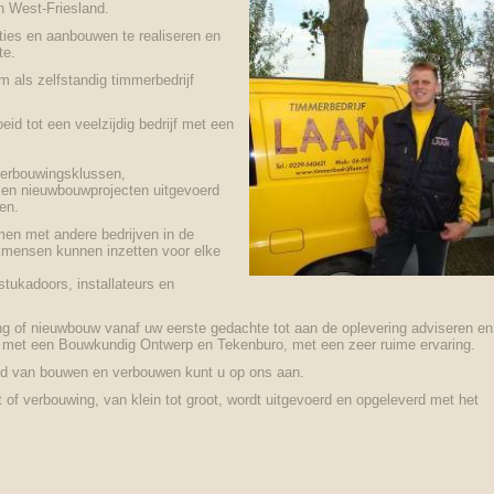
n West-Friesland.
ties en aanbouwen te realiseren en
kte.
m als zelfstandig timmerbedrijf
eid tot een veelzijdig bedrijf met een
verbouwingsklussen,
en nieuwbouwprojecten uitgevoerd
en.
men met andere bedrijven in de
vakmensen kunnen inzetten voor elke
stukadoors, installateurs en
ng of nieuwbouw vanaf uw eerste gedachte tot aan de oplevering adviseren en
 met een Bouwkundig Ontwerp en Tekenburo, met een zeer ruime ervaring.
ied van bouwen en verbouwen kunt u op ons aan.
 of verbouwing, van klein tot groot, wordt uitgevoerd en opgeleverd met het